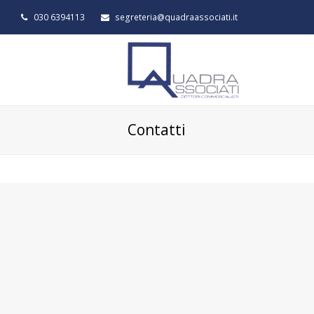
030 6394113
segreteria@quadraassociati.it
Contatti