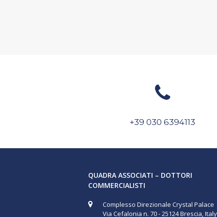
+39 030 6394113
QUADRA ASSOCIATI – DOTTORI
COMMERCIALISTI
Complesso Direzionale Crystal Palace
Via Cefalonia n. 70 - 25124 Brescia, Italy